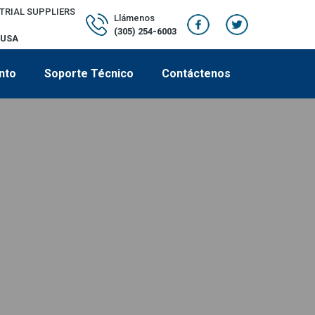
TRIAL SUPPLIERS
Llámenos
(305) 254-6003
 USA
nto
Soporte Técnico
Contáctenos