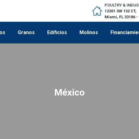
POULTRY & INDUS
12201 SW 132 CT,
Miami, FL 33186 -
os
Granos
Edificios
Molinos
Financiamie
México